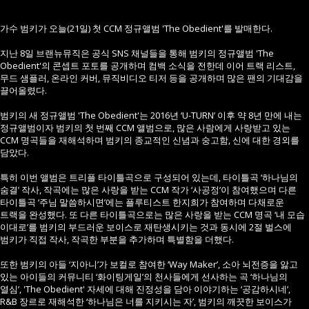
가수 범키가 오늘(21일) 첫 CCM 정규앨범 'The Obedient'를 발매한다.
지난 8일 브랜뉴뮤직은 공식 SNS 채널들을 통해 범키의 정규앨범 'The
Obedient'의 콘셉트 포토를 공개하며 컴백 소식을 전한데 이어 트랙 리스트,
무드 샘플러, 온라인 커버, 뮤직비디오 티저 등을 공개하며 많은 팬의 기대감을
끌어올렸다.
범키의 새 정규앨범 'The Obedient'는 2016년 ‘U-TURN’ 이후 약 8년 만에 내는
정규앨범이자 범키의 첫 번째 CCM 앨범으로, 많은 사람에게 사랑받고 있는
CCM 명곡들을 재해석하며 범키의 종교적인 신념과 숭고함, 신에 대한 경외를
담았다.
특히 이번 앨범은 트리플 타이틀곡으로 구성되어 있는데, 타이틀곡 ‘하나님의
숨결’ 작사, 작곡에는 많은 사랑을 받는 CCM 작가 ‘사공정’이 참여했으며 다른
타이틀곡 ‘주님 말씀하시면’에는 플루티스트 한지희가 참여하며 다채로운
트랙을 완성했다. 또 다른 타이틀곡으로는 많은 사랑을 받는 CCM 명곡 ‘내 모습
이대로’를 범키의 부드러운 보이스로 재탄생시키는 것과 동시에 2절 벌스에
범키가 직접 작사, 작곡한 부분을 추가하며 특별함을 더했다.
또한 범키의 아들 ‘지아니’가 보컬로 참여한 ‘Way Maker’, 소아 뇌전증을 앓고
있는 아이들의 커뮤니티 ‘화이팅게일’의 천사들에게 선사하는 곡 ‘하나님의
열심’, 'The Obedient' 자세에 대해 진정성을 담아 이야기하는 ‘공감하시네’,
R&B 장르로 재해석한 ‘하나님은 너를 지키시는 자’, 범키의 깨끗한 보이스가