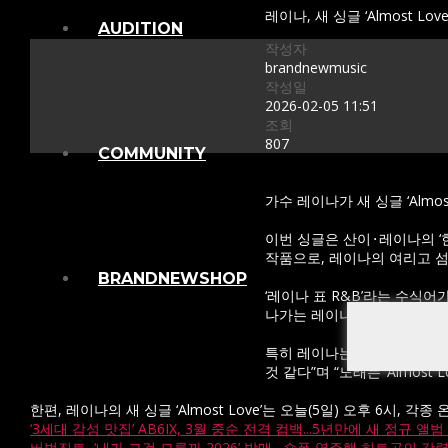
레이나, 새 싱글 ‘Almost Lov
AUDITION
작성자
brandnewmusic
작성일
2026-02-05 11:51
조회
807
COMMUNITY
가수 레이나가 새 싱글 ‘Almos
이번 싱글은 산이⬝레이나의 ‘
작품으로, 레이나의 여리고 
BRANDNEWSHOP
‘레이나 표 R&B’라는 수식어
나가는 레이나의 성숙한 발자취
특히 레이나는 곡 공개에 앞서
것 같다”며 “노래는 ‘Almos
한편, 레이나의 새 싱글 ‘Almost Love’는 오늘(5일) 오후 6시,
‘3세대 감성 맛집’ AB6IX, 3월 중순 전격 컴백...5년만에 새 정규 앨
버벌진트, ‘내가 그걸 모를까 2026’ 발매…숏폼 역주행 히트곡의 강